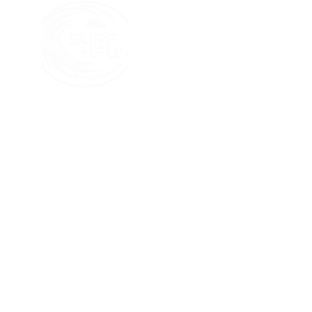
ALBUFEIRA - ALGARVE - PO
Contact
+351 966 123 760
(Call to national mobile network)