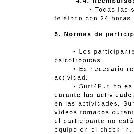
4.4. Reembolso
• Todas las solicit
teléfono con 24 horas 
5. Normas de partic
• Los participantes n
psicotrópicas.
• Es necesario realiz
actividad.
• Surf4Fun no es res
durante las activid
en las actividades, Su
vídeos tomados durante
el participante no est
equipo en el check-in.