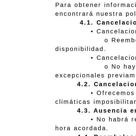
Para obtener informaci
encontrará nuestra po
4.1. Cancelaci
• Cancelaciones re
o Reembolso total 
disponibilidad.
• Cancelaciones 
o No hay derecho 
excepcionales previam
4.2. Cancelaci
• Ofrecemos reprog
climáticas imposibilita
4.3. Ausencia en
• No habrá reembols
hora acordada.