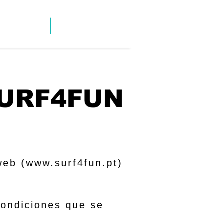
ALQUILERES
INFO & CONTACT
 SURF4FUN
web (
www.surf4fun.pt
)
 condiciones que se