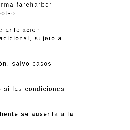
forma fareharbor
bolso:
antelación:
ional, sujeto a
 salvo casos
 las condiciones
nte se ausenta a la