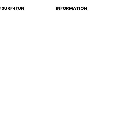
S SURF4FUN
INFORMATION
alé Beach
Política de Privacidad
ufeira Caves
Terms and Conditions
eira Caves
Livro de Reclamações
agil Caves
Centro de Arbitragem de Conflitos
de Consumo do Algarve