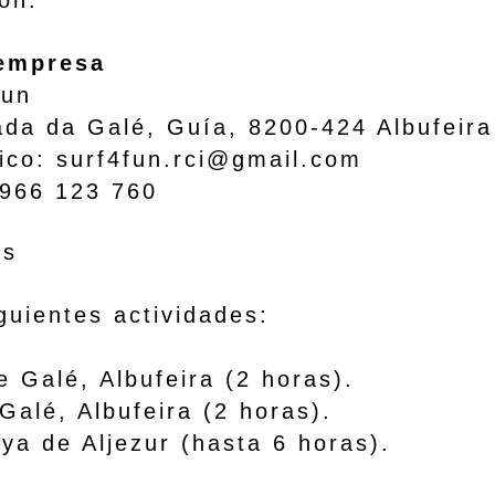
ón.
a empresa
f4Fun
 da Galé, Guía, 8200-424 Albufeira
ico:
surf4fun.rci@gmail.com
66 123 760
as
guientes actividades:
:
 Galé, Albufeira (2 horas).
Galé, Albufeira (2 horas).
de Aljezur (hasta 6 horas).