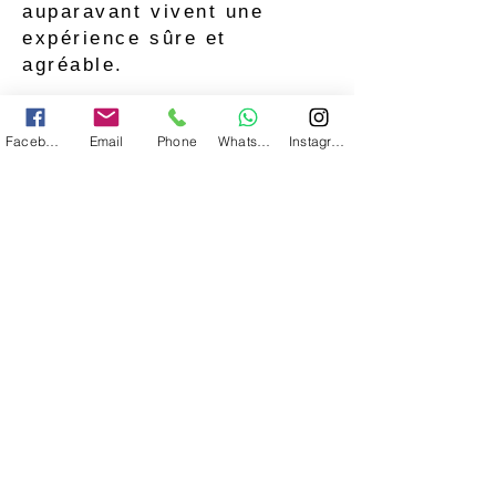
auparavant vivent une
expérience sûre et
agréable.
Avant de commencer la
Facebook
Email
Phone
WhatsApp
Instagram
visite, nous effectuons une
formation rapide sur les
techniques de base de la
pagaie et de sécurité afin
que vous puissiez en
profiter au maximum en
toute sérénité.
Tarifs et conditions des
excursions en kayak !
Pour seulement 35 € par
personne, vous pourrez
vivre cette incroyable