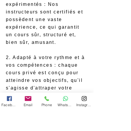
expérimentés : Nos
instructeurs sont certifiés et
possèdent une vaste
expérience, ce qui garantit
un cours sûr, structuré et,
bien sûr, amusant.
2. Adapté à votre rythme et à
vos compétences : chaque
cours privé est conçu pour
atteindre vos objectifs, qu'il
s'agisse d'attraper votre
première vague ou de
progresser dans des
Facebook
Email
Phone
WhatsApp
Instagram
techniques plus difficiles.
3. Exclusivité et attention