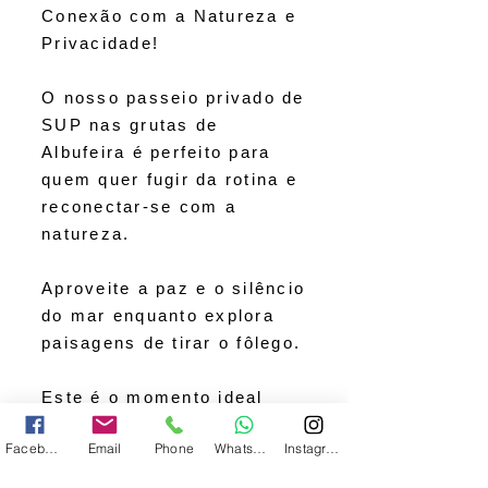
Conexão com a Natureza e
Privacidade!
O nosso passeio privado de
SUP nas grutas de
Albufeira é perfeito para
quem quer fugir da rotina e
reconectar-se com a
natureza.
Aproveite a paz e o silêncio
do mar enquanto explora
paisagens de tirar o fôlego.
Este é o momento ideal
para relaxar, respirar o ar
Facebook
Email
Phone
WhatsApp
Instagram
puro e sentir a energia do
oceano.