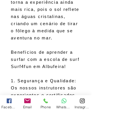
torna a experiência ainda
mais rica, pois o sol reflete
nas águas cristalinas,
criando um cenário de tirar
o fôlego à medida que se
aventura no mar.
Benefícios de aprender a
surfar com a escola de surf
Surf4fun em Albufeira!
1. Segurança e Qualidade:
Os nossos instrutores são
experientes e certificados,
garantindo que cada aula é
Facebook
Email
Phone
WhatsApp
Instagram
segura, bem estruturada e
adaptada ao seu nível.